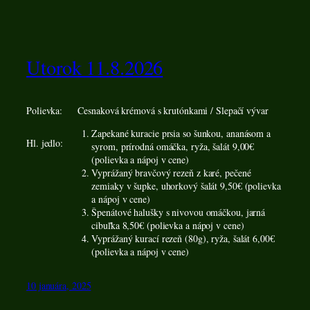
Utorok 11.8.2026
Polievka:
Cesnaková krémová s krutónkami / Slepačí vývar
Zapekané kuracie prsia so šunkou, ananásom a
Hl. jedlo:
syrom, prírodná omáčka, ryža, šalát 9,00€
(polievka a nápoj v cene)
Vyprážaný bravčový rezeň z karé, pečené
zemiaky v šupke, uhorkový šalát 9,50€ (polievka
a nápoj v cene)
Špenátové halušky s nivovou omáčkou, jarná
cibuľka 8,50€ (polievka a nápoj v cene)
Vyprážaný kurací rezeň (80g), ryža, šalát 6,00€
(polievka a nápoj v cene)
10 januára, 2025