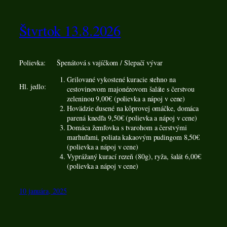
Štvrtok 13.8.2026
Polievka:
Špenátová s vajíčkom / Slepačí vývar
Grilované vykostené kuracie stehno na
Hl. jedlo:
cestovinovom majonézovom šaláte s čerstvou
zeleninou 9,00€ (polievka a nápoj v cene)
Hovädzie dusené na kôprovej omáčke, domáca
parená knedľa 9,50€ (polievka a nápoj v cene)
Domáca žemľovka s tvarohom a čerstvými
marhuľami, poliata kakaovým pudingom 8,50€
(polievka a nápoj v cene)
Vyprážaný kurací rezeň (80g), ryža, šalát 6,00€
(polievka a nápoj v cene)
10 januára, 2025