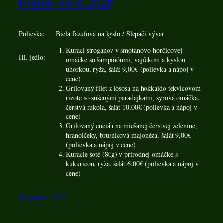
Piatok 14.8.2026
Polievka:
Biela fazuľová na kyslo / Slepačí vývar
Kurací stroganov v smotanovo-horčicovej
Hl. jedlo:
omáčke so šampiňónmi, vajíčkom a kyslou
uhorkou, ryža, šalát 9,00€ (polievka a nápoj v
cene)
Grilovaný filet z lososa na hokkaido tekvicovom
rizote so sušenými paradajkami, syrová omáčka,
čerstvá rukola, šalát 10,00€ (polievka a nápoj v
cene)
Grilovaný encián na miešanej čerstvej zelenine,
hranolčeky, brusnicová majonéza, šalát 9,00€
(polievka a nápoj v cene)
Kuracie soté (80g) v prírodnej omáčke s
kukuricou, ryža, šalát 6,00€ (polievka a nápoj v
cene)
10 januára, 2025