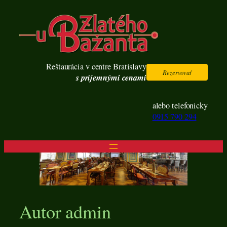
Prejsť
na
obsah
Reštaurácia v centre Bratislavy
Rezervovať
s príjemnými cenami
alebo telefonicky
0915 790 294
Autor
admin