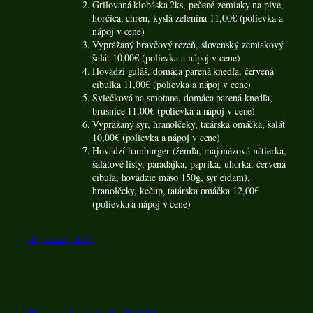
Grilovaná klobáska 2ks, pečené zemiaky na pive,
horčica, chren, kyslá zelenina 11,00€ (polievka a
nápoj v cene)
Vyprážaný bravčový rezeň, slovenský zemiakový
šalát 10,00€ (polievka a nápoj v cene)
Hovädzí guláš, domáca parená knedľa, červená
cibuľka 11,00€ (polievka a nápoj v cene)
Sviečková na smotane, domáca parená knedľa,
brusnice 11,00€ (polievka a nápoj v cene)
Vyprážaný syr, hranolčeky, tatárska omáčka, šalát
10,00€ (polievka a nápoj v cene)
Hovädzí hamburger (žemľa, majonézová nátierka,
šalátové listy, paradajka, paprika, uhorka, červená
cibuľa, hovädzie mäso 150g, syr eidam),
hranolčeky, kečup, tatárska omáčka 12,00€
(polievka a nápoj v cene)
10 januára, 2025