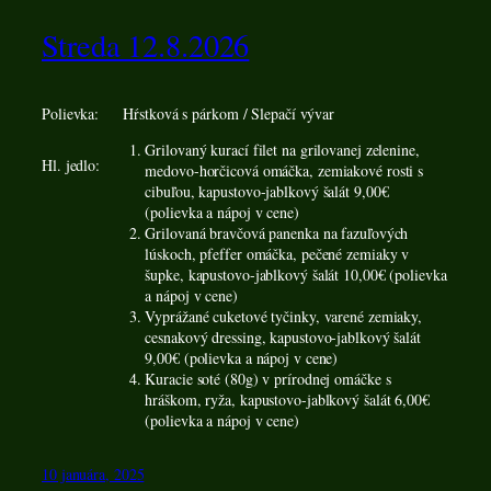
Streda 12.8.2026
Polievka:
Hŕstková s párkom / Slepačí vývar
Grilovaný kurací filet na grilovanej zelenine,
Hl. jedlo:
medovo-horčicová omáčka, zemiakové rosti s
cibuľou, kapustovo-jablkový šalát 9,00€
(polievka a nápoj v cene)
Grilovaná bravčová panenka na fazuľových
lúskoch, pfeffer omáčka, pečené zemiaky v
šupke, kapustovo-jablkový šalát 10,00€ (polievka
a nápoj v cene)
Vyprážané cuketové tyčinky, varené zemiaky,
cesnakový dressing, kapustovo-jablkový šalát
9,00€ (polievka a nápoj v cene)
Kuracie soté (80g) v prírodnej omáčke s
hráškom, ryža, kapustovo-jablkový šalát 6,00€
(polievka a nápoj v cene)
10 januára, 2025