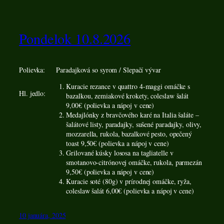
Pondelok 10.8.2026
Polievka:
Paradajková so syrom / Slepačí vývar
Kuracie rezance v quattro 4-maggi omáčke s
Hl. jedlo:
bazalkou, zemiakové krokety, coleslaw šalát
9,00€ (polievka a nápoj v cene)
Medajlónky z bravčového karé na Italia šaláte –
šalátové listy, paradajky, sušené paradajky, olivy,
mozzarella, rukola, bazalkové pesto, opečený
toast 9,50€ (polievka a nápoj v cene)
Grilované kúsky lososa na tagliatelle v
smotanovo-citrónovej omáčke, rukola, parmezán
9,50€ (polievka a nápoj v cene)
Kuracie soté (80g) v prírodnej omáčke, ryža,
coleslaw šalát 6,00€ (polievka a nápoj v cene)
10 januára, 2025