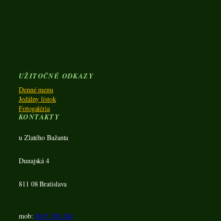
UŽITOČNÉ ODKAZY
Denné menu
Jedálny lístok
Fotogaléria
KONTAKTY
u Zlatého Bažanta
Dunajská 4
811 08 Bratislava
mob:
0915 790 294