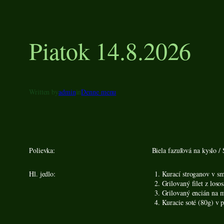
Piatok 14.8.2026
Written by
admin
in
Denne menu
Polievka:
Biela fazuľová na kyslo /
Hl. jedlo:
Kurací stroganov v sm
Grilovaný filet z los
Grilovaný encián na mi
Kuracie soté (80g) v p