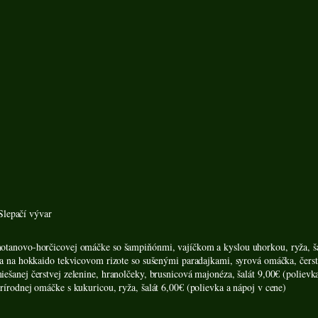
 Slepačí vývar
otanovo-horčicovej omáčke so šampiňónmi, vajíčkom a kyslou uhorkou, ryža, šal
osa na hokkaido tekvicovom rizote so sušenými paradajkami, syrová omáčka, čerstv
ešanej čerstvej zelenine, hranolčeky, brusnicová majonéza, šalát 9,00€ (polievk
rírodnej omáčke s kukuricou, ryža, šalát 6,00€ (polievka a nápoj v cene)