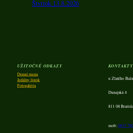
Štvrtok 13.8.2026
UŽITOČNÉ ODKAZY
KONTAKT
Denné menu
u Zlatého Baža
Jedálny lístok
Fotogaléria
Dunajská 4
811 08 Bratisl
mob:
0915 79