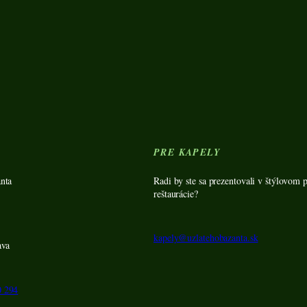
Y
PRE KAPELY
nta
Radi by ste sa prezentovali v štýlovom p
reštaurácie?
kapely@uzlatehobazanta.sk
ava
0 294