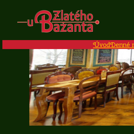
Prejsť
na
obsah
Úvod
Denné 