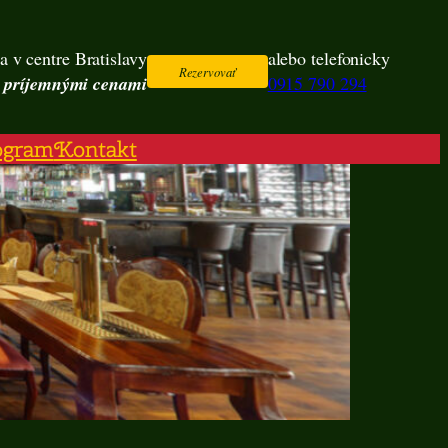
a v centre Bratislavy
alebo telefonicky
Rezervovať
s príjemnými cenami
0915 790 294
ogram
Kontakt