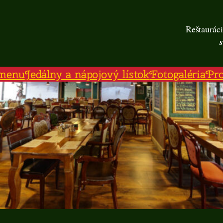
Reštauráci
menu
Jedálny a nápojový lístok
Fotogaléria
Pr