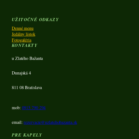
UŽITOČNÉ ODKAZY
Denné menu
Jedálny lístok
Fotogaléria
KONTAKTY
u Zlatého Bažanta
Dunajská 4
811 08 Bratislava
mob:
0915 790 294
email:
rezervacie@uzlatehobazanta.sk
PRE KAPELY