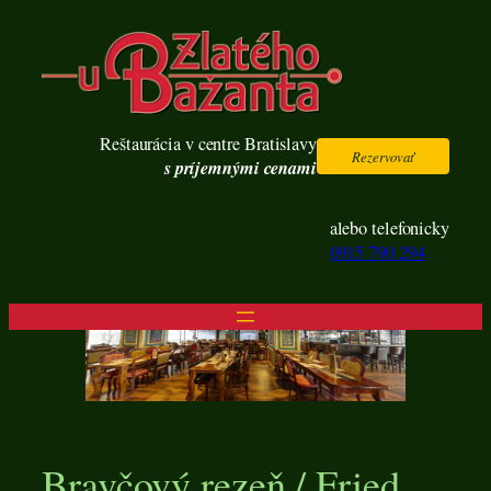
Prejsť
na
obsah
Reštaurácia v centre Bratislavy
Rezervovať
s príjemnými cenami
alebo telefonicky
0915 790 294
Bravčový rezeň / Fried