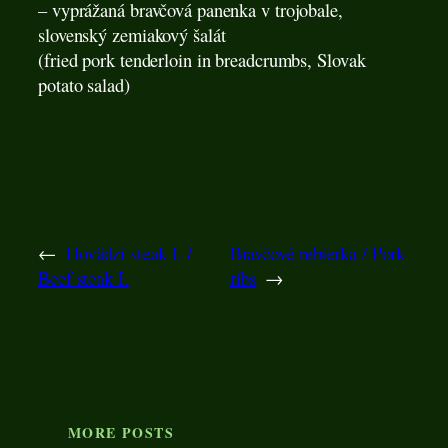
– vyprážaná bravčová panenka v trojobale,
slovenský zemiakový šalát
(fried pork tenderloin in breadcrumbs, Slovak
potato salad)
←
Hovädzí steak I. /
Bravčové rebierka / Pork
Beef steak I.
ribs
→
MORE POSTS