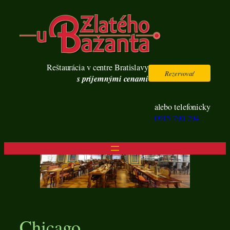
Prejsť
na
obsah
Reštaurácia v centre Bratislavy
Rezervovať
s príjemnými cenami
alebo telefonicky
0915 790 294
Chicago