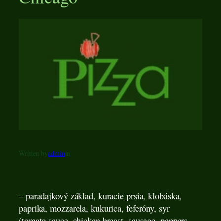
Written by
admin
in
– paradajkový základ, kuracie prsia, klobáska,
paprika, mozzarela, kukurica, feferóny, syr
(tomato sauce, chicken breast, sausage, peppers,