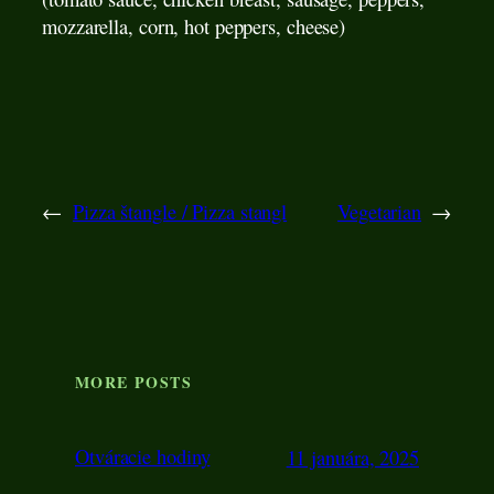
mozzarella, corn, hot peppers, cheese)
←
Pizza štangle / Pizza stangl
Vegetarian
→
MORE POSTS
Otváracie hodiny
11 januára, 2025