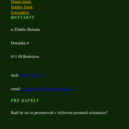
Denné menu
Jedálny lístok
Fotogaléria
KONTAKTY
u Zlatého Bažanta
Dunajská 4
811 08 Bratislava
mob:
0915 790 294
email:
rezervacie@uzlatehobazanta.sk
PRE KAPELY
Radi by ste sa prezentovali v štýlovom prostredí reštaurácie?