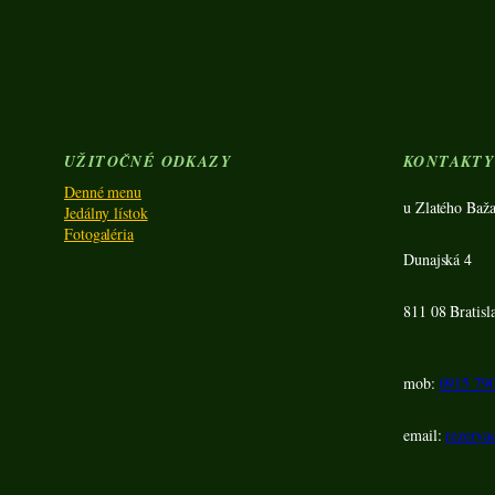
UŽITOČNÉ ODKAZY
KONTAKT
Denné menu
u Zlatého Baža
Jedálny lístok
Fotogaléria
Dunajská 4
811 08 Bratisl
mob:
0915 79
email:
rezerva