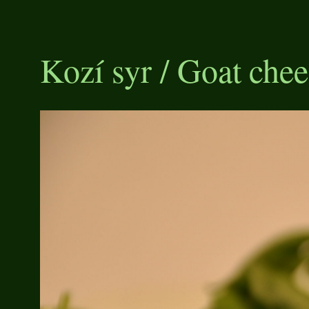
Kozí syr / Goat chee