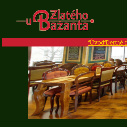
Prejsť
na
obsah
Úvod
Denné 