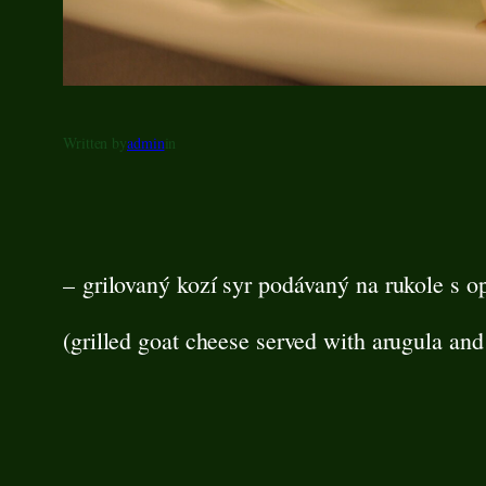
Written by
admin
in
– grilovaný kozí syr podávaný na rukole s o
(grilled goat cheese served with arugula a