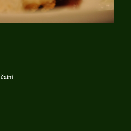
 čatní
)