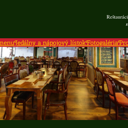
Reštauráci
menu
Jedálny a nápojový lístok
Fotogaléria
Pr