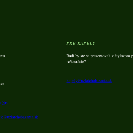
Y
PRE KAPELY
nta
Radi by ste sa prezentovali v štýlovom p
reštaurácie?
kapely@uzlatehobazanta.sk
ava
0 294
cie@uzlatehobazanta.sk