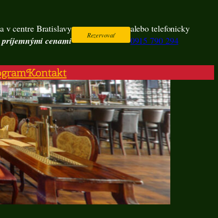
a v centre Bratislavy
alebo telefonicky
Rezervovať
s príjemnými cenami
0915 790 294
ogram
Kontakt