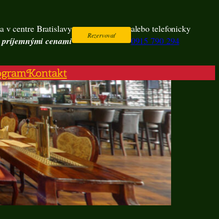
a v centre Bratislavy
alebo telefonicky
Rezervovať
s príjemnými cenami
0915 790 294
ogram
Kontakt