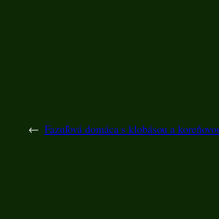
←
Fazuľová domáca s klobásou a koreňovo