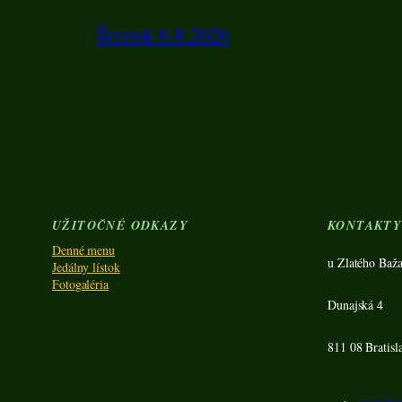
Štvrtok 6.8.2026
UŽITOČNÉ ODKAZY
KONTAKT
Denné menu
u Zlatého Baža
Jedálny lístok
Fotogaléria
Dunajská 4
811 08 Bratisl