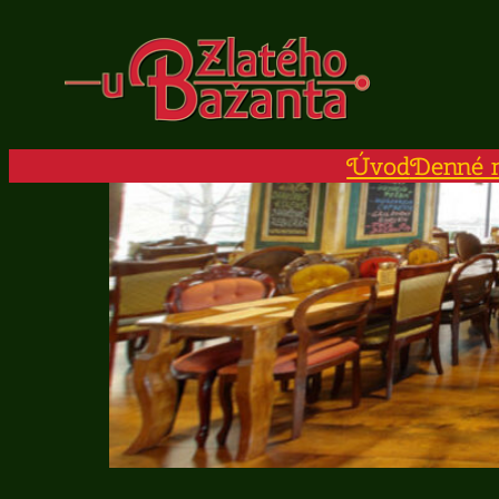
Prejsť
na
obsah
Úvod
Denné 