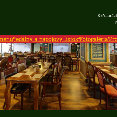
Reštauráci
menu
Jedálny a nápojový lístok
Fotogaléria
Pr