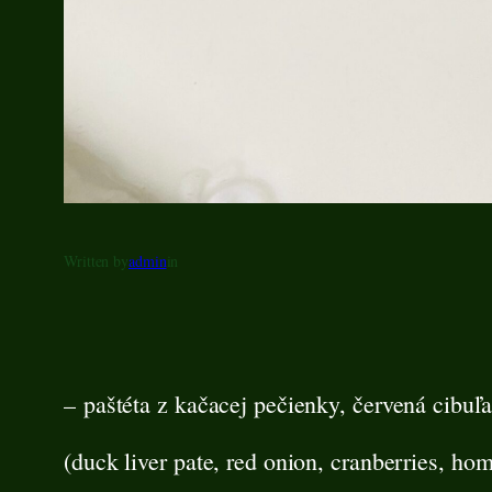
Written by
admin
in
– paštéta z kačacej pečienky, červená cibuľ
(duck liver pate, red onion, cranberries, h