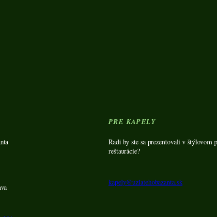
Y
PRE KAPELY
nta
Radi by ste sa prezentovali v štýlovom p
reštaurácie?
kapely@uzlatehobazanta.sk
ava