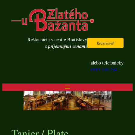
Prejsť
na
obsah
Reštaurácia v centre Bratislavy
Rezervovať
s príjemnými cenami
alebo telefonicky
0915 790 294
Tanier / Plate