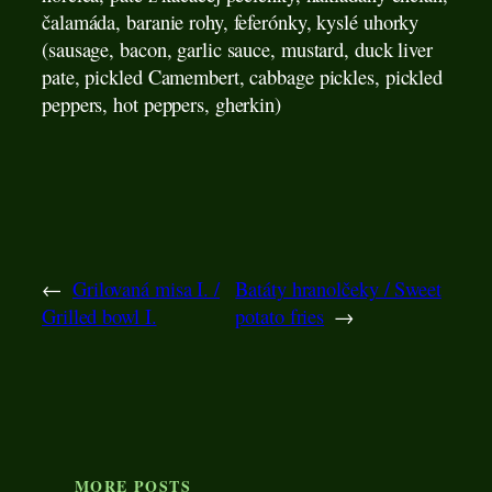
čalamáda, baranie rohy, feferónky, kyslé uhorky
(sausage, bacon, garlic sauce, mustard, duck liver
pate, pickled Camembert, cabbage pickles, pickled
peppers, hot peppers, gherkin)
←
Grilovaná misa I. /
Batáty hranolčeky / Sweet
Grilled bowl I.
potato fries
→
MORE POSTS