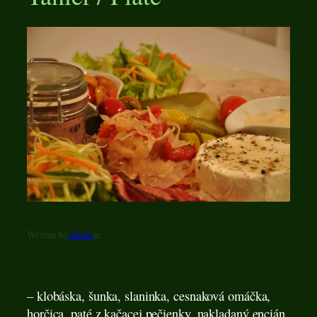
Written by
admin
in
– klobáska, šunka, slaninka, cesnaková omáčka,
horčica, paté z kačacej pečienky, nakladaný encián,