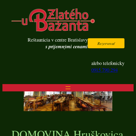
Prejsť
na
obsah
Reštaurácia v centre Bratislavy
Rezervovať
s príjemnými cenami
alebo telefonicky
0915 790 294
DOMOVINA Hruškovica