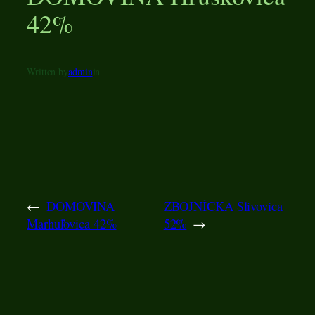
42%
Written by
admin
in
←
DOMOVINA
ZBOJNÍCKA Slivovica
Marhuľovica 42%
52%
→