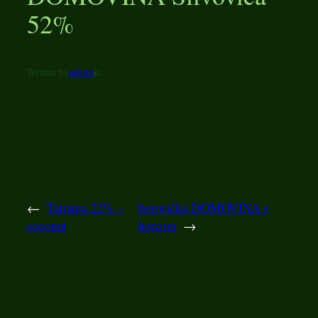
52%
Written by
admin
in
←
Tatratea 22% –
borovička DOMOVINA s
coconut
horcom
→