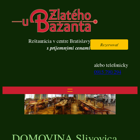
Prejsť
na
obsah
Reštaurácia v centre Bratislavy
Rezervovať
s príjemnými cenami
alebo telefonicky
0915 790 294
DOMOVINA Slivovica