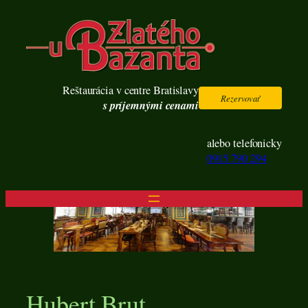
Prejsť
na
obsah
Reštaurácia v centre Bratislavy
Rezervovať
s príjemnými cenami
alebo telefonicky
0915 790 294
Hubert Brut