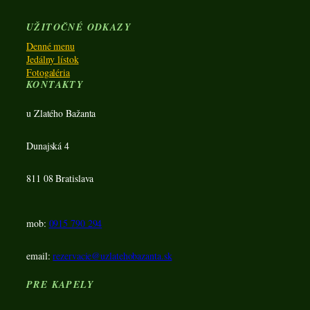
UŽITOČNÉ ODKAZY
Denné menu
Jedálny lístok
Fotogaléria
KONTAKTY
u Zlatého Bažanta
Dunajská 4
811 08 Bratislava
mob:
0915 790 294
email:
rezervacie@uzlatehobazanta.sk
PRE KAPELY