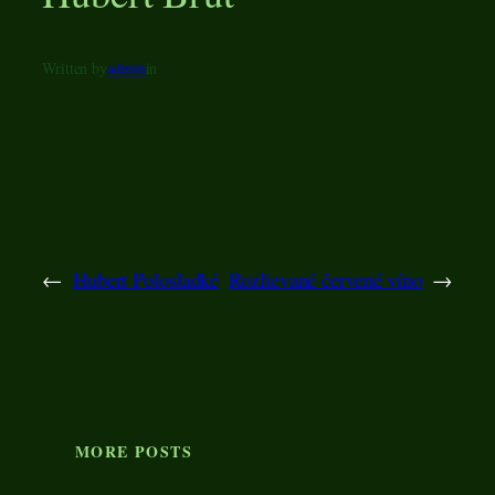
Written by
admin
in
←
Hubert Polosladké
Rozlievané červené víno
→
MORE POSTS