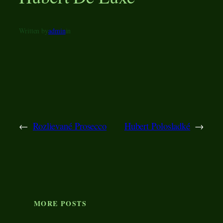
Written by
admin
in
←
Rozlievané Prosecco
Hubert Polosladké
→
MORE POSTS