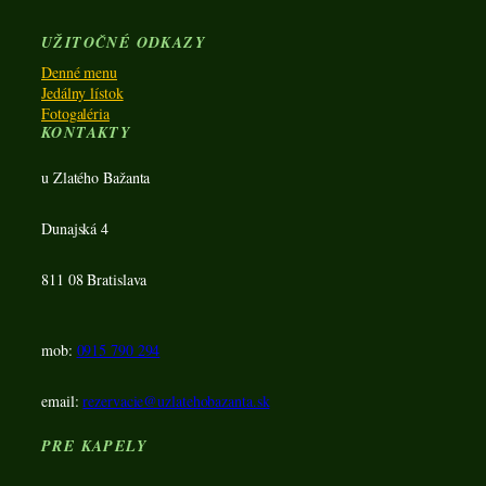
UŽITOČNÉ ODKAZY
Denné menu
Jedálny lístok
Fotogaléria
KONTAKTY
u Zlatého Bažanta
Dunajská 4
811 08 Bratislava
mob:
0915 790 294
email:
rezervacie@uzlatehobazanta.sk
PRE KAPELY