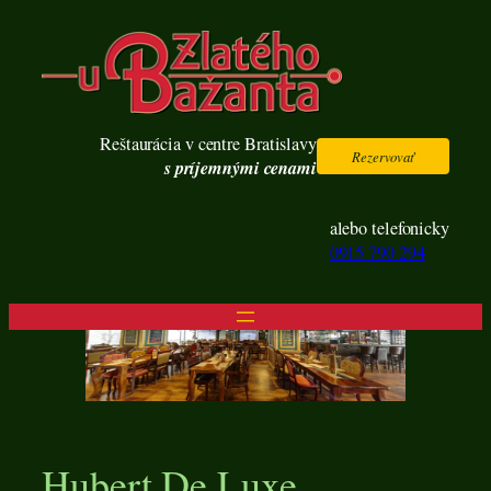
Prejsť
na
obsah
Reštaurácia v centre Bratislavy
Rezervovať
s príjemnými cenami
alebo telefonicky
0915 790 294
Hubert De Luxe