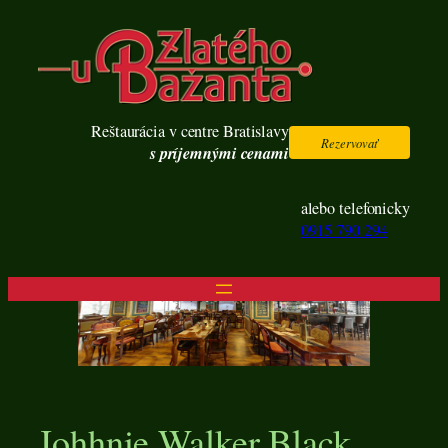
Prejsť
na
obsah
Reštaurácia v centre Bratislavy
Rezervovať
s príjemnými cenami
alebo telefonicky
0915 790 294
Johhnie Walker Black