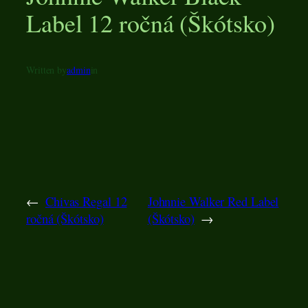
Label 12 ročná (Škótsko)
Written by
admin
in
←
Chivas Regal 12
Johnnie Walker Red Label
ročná (Škótsko)
(Škótsko)
→