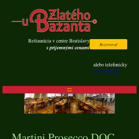
Prejsť
na
obsah
Reštaurácia v centre Bratislavy
Rezervovať
s príjemnými cenami
alebo telefonicky
0915 790 294
Martini Prosecco DOC