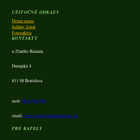
UŽITOČNÉ ODKAZY
Denné menu
Jedálny lístok
Fotogaléria
KONTAKTY
u Zlatého Bažanta
Dunajská 4
811 08 Bratislava
mob:
0915 790 294
email:
rezervacie@uzlatehobazanta.sk
PRE KAPELY