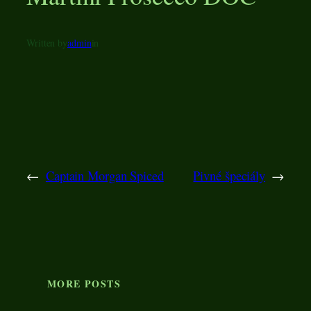
Written by
admin
in
←
Captain Morgan Spiced
Pivné špeciály
→
MORE POSTS