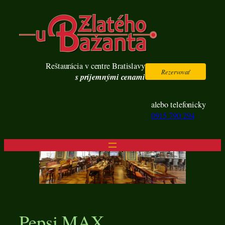
Prejsť
na
obsah
Reštaurácia v centre Bratislavy
Rezervovať
s príjemnými cenami
alebo telefonicky
0915 790 294
Pepsi MAX