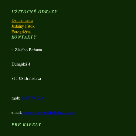
UŽITOČNÉ ODKAZY
Denné menu
Jedálny lístok
Fotogaléria
KONTAKTY
u Zlatého Bažanta
Dunajská 4
811 08 Bratislava
mob:
0915 790 294
email:
rezervacie@uzlatehobazanta.sk
PRE KAPELY