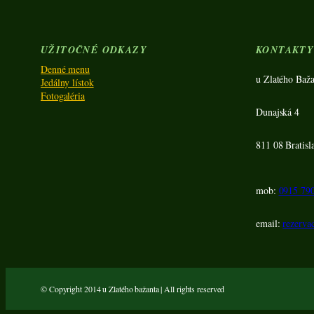
UŽITOČNÉ ODKAZY
KONTAKT
Denné menu
u Zlatého Baža
Jedálny lístok
Fotogaléria
Dunajská 4
811 08 Bratisl
mob:
0915 79
email:
rezerva
© Copyright 2014 u Zlatého bažanta | All rights reserved