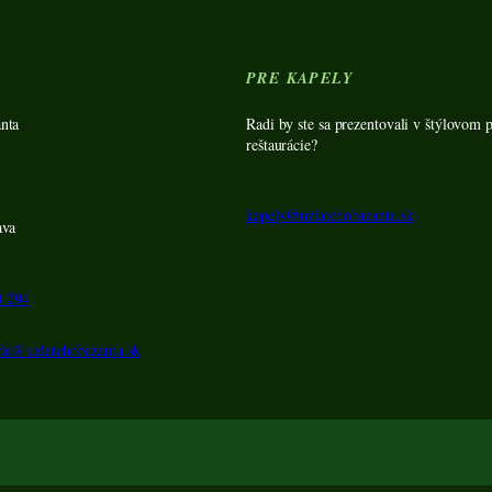
Y
PRE KAPELY
nta
Radi by ste sa prezentovali v štýlovom p
reštaurácie?
kapely@uzlatehobazanta.sk
ava
0 294
cie@uzlatehobazanta.sk