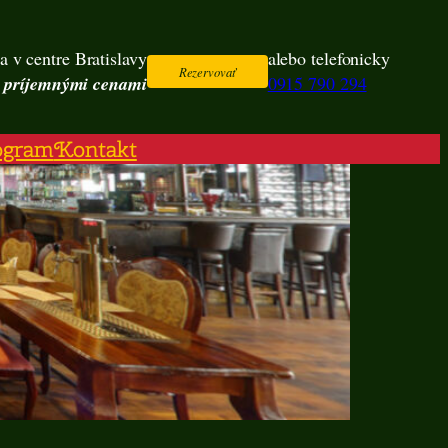
a v centre Bratislavy
alebo telefonicky
Rezervovať
s príjemnými cenami
0915 790 294
ogram
Kontakt