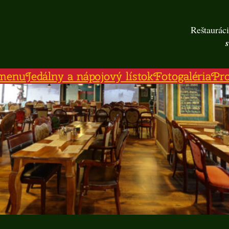
Reštauráci
menu
Jedálny a nápojový lístok
Fotogaléria
Pr