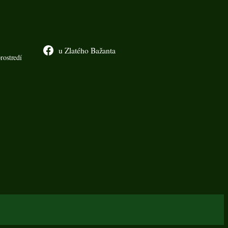
u Zlatého Bažanta
rostredí