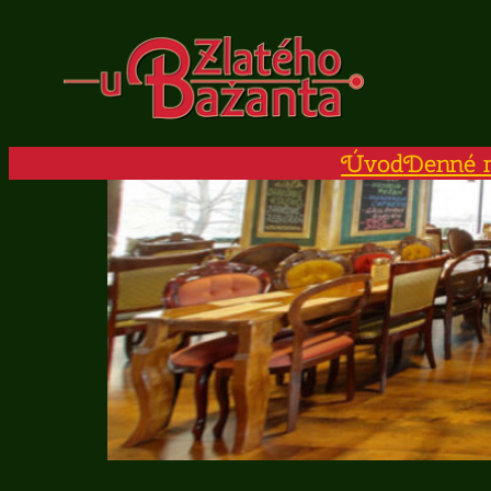
Prejsť
na
obsah
Úvod
Denné 