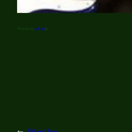
Written by
admin
in
←
Víkend live