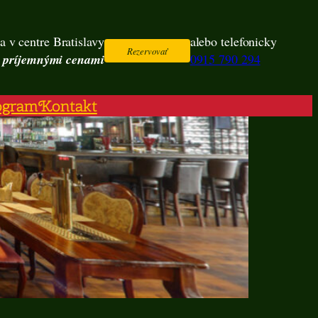
a v centre Bratislavy
alebo telefonicky
Rezervovať
s príjemnými cenami
0915 790 294
ogram
Kontakt