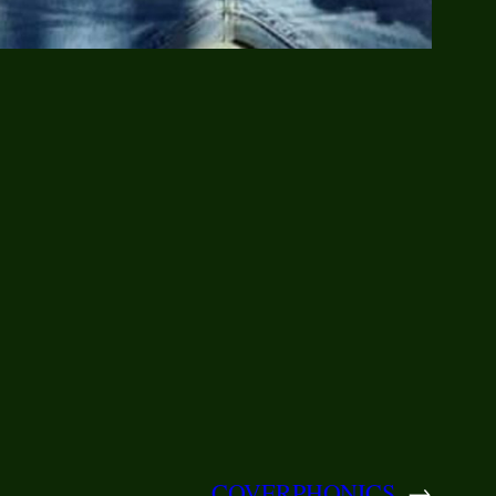
COVERPHONICS
→