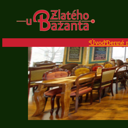
Prejsť
na
obsah
Úvod
Denné 