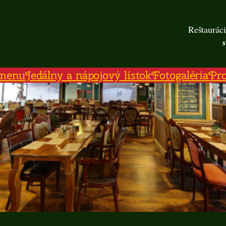
Reštauráci
menu
Jedálny a nápojový lístok
Fotogaléria
Pr