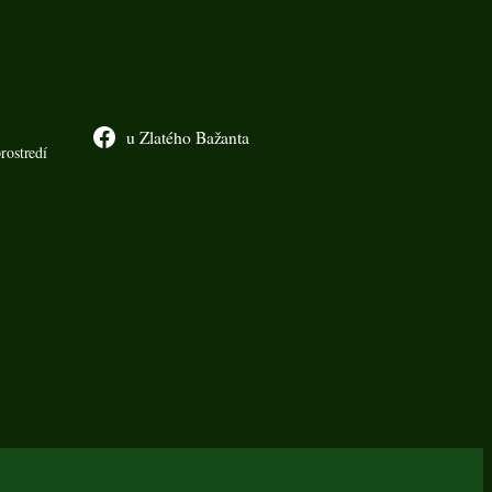
u Zlatého Bažanta
rostredí