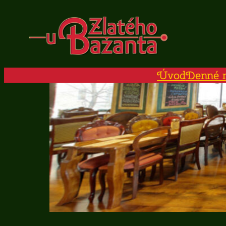
Prejsť
na
obsah
Úvod
Denné 