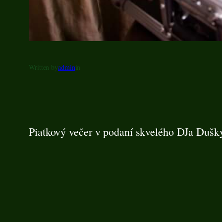
Written by
admin
in
Piatkový večer v podaní skvelého DJa Dušk