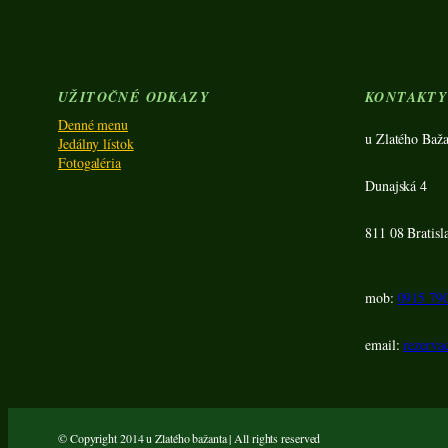
UŽITOČNÉ ODKAZY
KONTAKT
Denné menu
u Zlatého Baža
Jedálny lístok
Fotogaléria
Dunajská 4
811 08 Bratisl
mob:
0915 79
email:
rezerva
© Copyright 2014 u Zlatého bažanta | All rights reserved