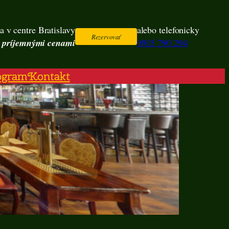
a v centre Bratislavy
alebo telefonicky
Rezervovať
s príjemnými cenami
0915 790 294
ogram
Kontakt