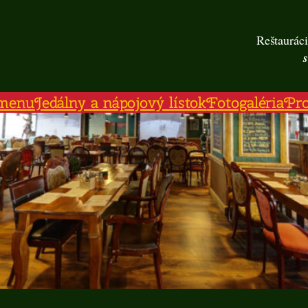
Reštauráci
menu
Jedálny a nápojový lístok
Fotogaléria
Pr