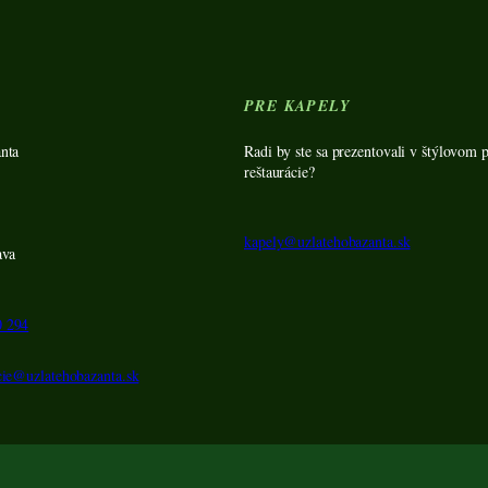
Y
PRE KAPELY
nta
Radi by ste sa prezentovali v štýlovom p
reštaurácie?
kapely@uzlatehobazanta.sk
ava
0 294
cie@uzlatehobazanta.sk