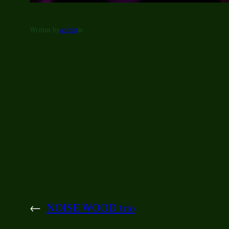
Written by
admin
in
←
NOISE WOOD trio