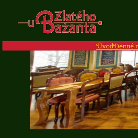
Prejsť
na
obsah
Úvod
Denné 