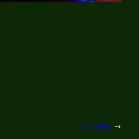
DJ Dušky
→