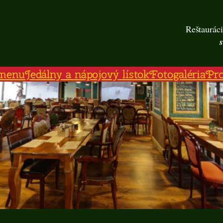
Reštauráci
menu
Jedálny a nápojový lístok
Fotogaléria
Pr