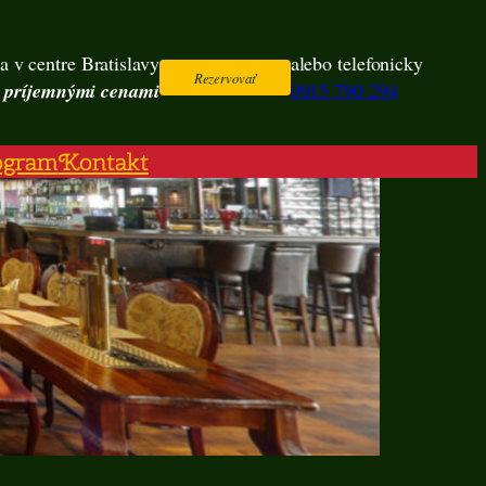
a v centre Bratislavy
alebo telefonicky
Rezervovať
s príjemnými cenami
0915 790 294
ogram
Kontakt