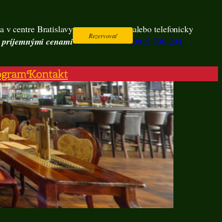
a v centre Bratislavy
alebo telefonicky
Rezervovať
s príjemnými cenami
0915 790 294
ogram
Kontakt