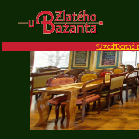
Prejsť
na
obsah
Úvod
Denné 