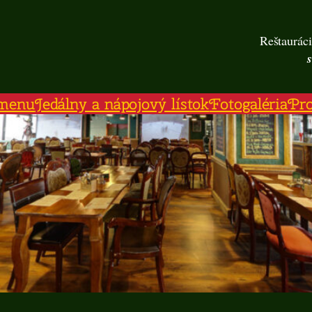
Reštauráci
menu
Jedálny a nápojový lístok
Fotogaléria
Pr