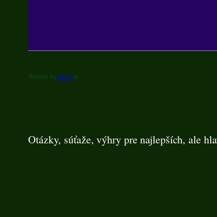
Written by
admin
in
Otázky, súťaže, výhry pre najlepších, ale hl