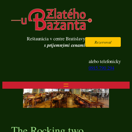
Prejsť
na
obsah
Reštaurácia v centre Bratislavy
Rezervovať
s príjemnými cenami
alebo telefonicky
0915 790 294
The Rocking two