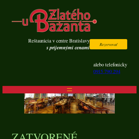
Prejsť
na
obsah
Reštaurácia v centre Bratislavy
Rezervovať
s príjemnými cenami
alebo telefonicky
0915 790 294
ZATVORENÉ